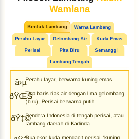
Wamlana
Bentuk Lambang
Warna Lambang
Perahu Layar
Gelombang Air
Kuda Emas
Perisai
Pita Biru
Semanggi
Lambang Tengah
Perahu layar, berwarna kuning emas
â›µ
Tiga baris riak air dengan lima gelombang
ðŸŒŠ
(biru), Perisai berwarna putih
Bendera Indonesia di tengah perisai, atau
ðŸ‡©
lambang daerah di Kadinda
Dua ekor kuda mengapit perisai (kuning