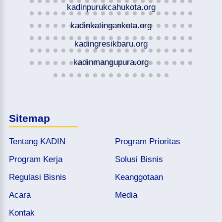
kadinpurukcahukota.org
kadinkatingankota.org
kadingresikbaru.org
kadinmangupura.org
Sitemap
Tentang KADIN
Program Prioritas
Program Kerja
Solusi Bisnis
Regulasi Bisnis
Keanggotaan
Acara
Media
Kontak