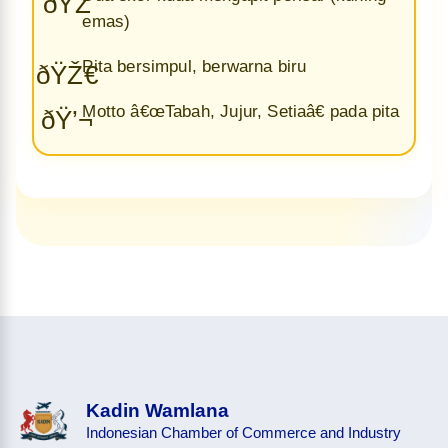
ðŸŽ
emas)
Pita bersimpul, berwarna biru
ðŸŽ€
Motto â€œTabah, Jujur, Setiaâ€ pada pita
ðŸ’¬
Kadin Wamlana
Indonesian Chamber of Commerce and Industry